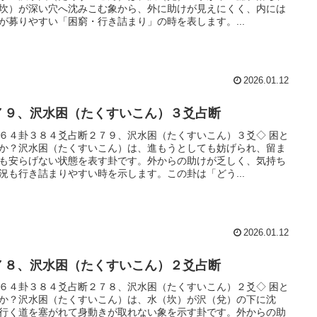
坎）が深い穴へ沈みこむ象から、外に助けが見えにくく、内には
が募りやすい「困窮・行き詰まり」の時を表します。...
2026.01.12
７９、沢水困（たくすいこん）３爻占断
６４卦３８４爻占断２７９、沢水困（たくすいこん）３爻◇ 困と
か？沢水困（たくすいこん）は、進もうとしても妨げられ、留ま
も安らげない状態を表す卦です。外からの助けが乏しく、気持ち
況も行き詰まりやすい時を示します。この卦は「どう...
2026.01.12
７８、沢水困（たくすいこん）２爻占断
６４卦３８４爻占断２７８、沢水困（たくすいこん）２爻◇ 困と
か？沢水困（たくすいこん）は、水（坎）が沢（兌）の下に沈
行く道を塞がれて身動きが取れない象を示す卦です。外からの助