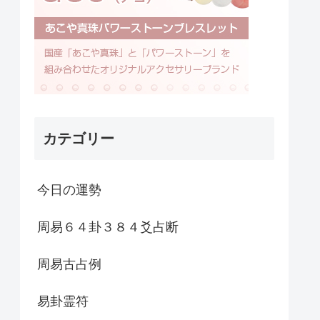
カテゴリー
今日の運勢
周易６４卦３８４爻占断
周易古占例
易卦霊符