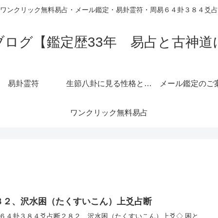
ワンクリック無料易占・メール鑑定・易卦霊符・周易６４卦３８４爻占
ブログ【鑑定歴33年 易占と古神道
易卦霊符
生節八卦に見る性格と運勢
メール鑑定のご
ワンクリック無料易占
８２、沢水困（たくすいこん）上爻占断
６４卦３８４爻占断２８２、沢水困（たくすいこん）上爻◇ 困と