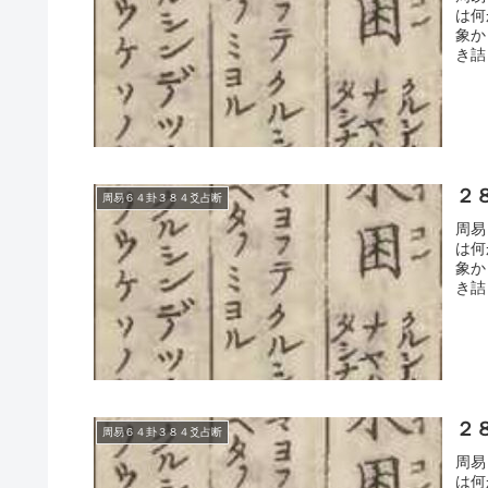
は何
象か
き詰
２
周易６４卦３８４爻占断
周易
は何
象か
き詰
２
周易６４卦３８４爻占断
周易
は何