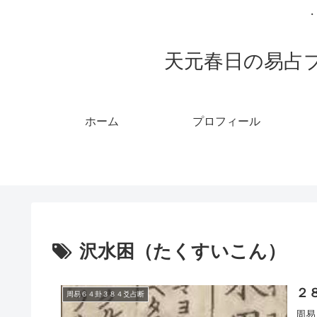
・
天元春日の易占
ホーム
プロフィール
沢水困（たくすいこん）
２
周易６４卦３８４爻占断
周易