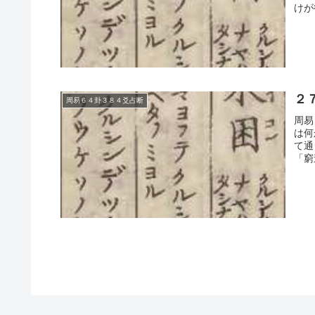
けが
２
周易６４卦３８４爻占断
周易
は何
て通
「窮