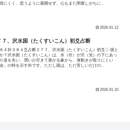
得にくく、思うように展開せず、心もまた閉塞しがちに...
2026.01.12
７７、沢水困（たくすいこん）初爻占断
６４卦３８４爻占断２７７、沢水困（たくすいこん）初爻◇ 困と
か？沢水困（たくすいこん）は、水（坎）が沢（兌）の下にあっ
り道を失い、潤いが尽きて塞がる象から、身動きが取りにくい
迫」の時を示す卦です。ただし困は、ただ苦しいだけの...
2026.01.10