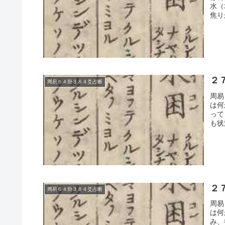
水（
焦り
２
周易６４卦３８４爻占断
周易
は何
って
も状
２
周易６４卦３８４爻占断
周易
は何
み、